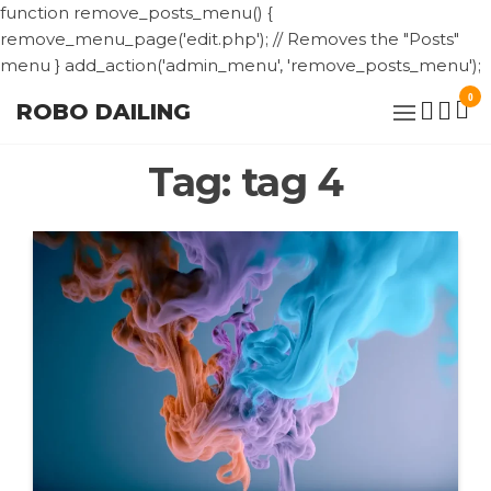
function remove_posts_menu() {
remove_menu_page('edit.php'); // Removes the "Posts"
S
menu } add_action('admin_menu', 'remove_posts_menu');
t
0
ROBO DAILING
t
c
Tag:
tag 4